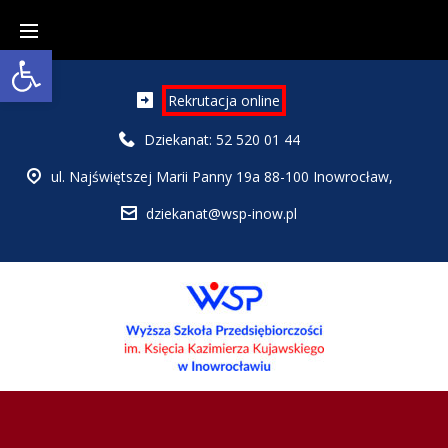
Skip
to
Open toolbar
content
Rekrutacja online
Dziekanat:
52 520 01 44
ul. Najświętszej Marii Panny 19a 88-100 Inowrocław,
dziekanat@wsp-inow.pl