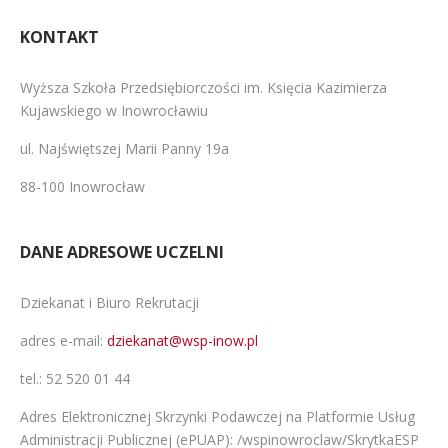
KONTAKT
Wyższa Szkoła Przedsiębiorczości im. Księcia Kazimierza
Kujawskiego w Inowrocławiu
ul. Najświętszej Marii Panny 19a
88-100 Inowrocław
DANE ADRESOWE UCZELNI
Dziekanat i Biuro Rekrutacji
adres e-mail:
dziekanat@wsp-inow.pl
tel.:
52 520 01 44
Adres Elektronicznej Skrzynki Podawczej na Platformie Usług
Administracji Publicznej (ePUAP): /wspinowroclaw/SkrytkaESP