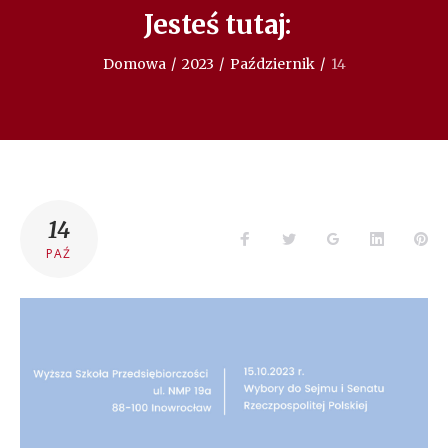
Jesteś tutaj:
Domowa
/
2023
/
Październik
/
14
DZIEŃ:
14
Facebook
Twitter
Google+
LinkedIn
Pin
PAŹ
14
PAŹDZIERNIKA
2023